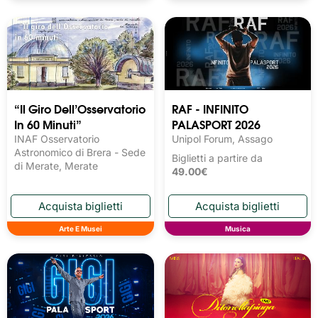
“Il Giro Dell’Osservatorio
RAF - INFINITO
In 60 Minuti”
PALASPORT 2026
INAF Osservatorio
Unipol Forum, Assago
Astronomico di Brera - Sede
Biglietti a partire da
di Merate, Merate
49.00€
Arte E Musei
Musica