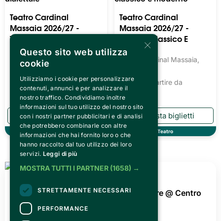
Musica
Teatro
×
Questo sito web utilizza
cookie
Utilizziamo i cookie per personalizzare
contenuti, annunci e per analizzare il
Teatro Cardinal
Teatro Cardinal
nostro traffico. Condividiamo inoltre
Massaia 2026/27 -
Massaia 2026/27 -
informazioni sul tuo utilizzo del nostro sito
Teatro Prosa Dialettale
Balletto Classico E
con i nostri partner pubblicitari e di analisi
Moderno
Teatro Cardinal Massaia,
che potrebbero combinarle con altre
Torino
informazioni che hai fornito loro o che
Teatro Cardinal Massaia,
hanno raccolto dal tuo utilizzo dei loro
Torino
Biglietti a partire da
servizi.
Leggi di più
13.54€
Biglietti a partire da
MOSTRA TUTTI I PARTNER
(1658) →
13.54€
STRETTAMENTE NECESSARI
PERFORMANCE
Teatro
Teatro