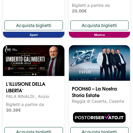
Biglietti a partire da
20.00€
Sport
Musica
L'ILLUSIONE DELLA
POOH60 – La Nostra
LIBERTA'
Storia Estate
PALA RINALDI , Anzio
Reggia di Caserta, Caserta
Biglietti a partire da
30.38€