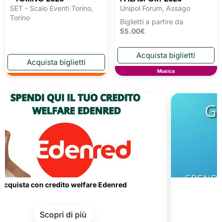
SET - Scalo Eventi Torino,
Unipol Forum, Assago
Torino
Biglietti a partire da
55.00€
Musica
 con credito welfare Edenred
Carte de
Scopri di più