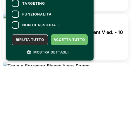
MAGAZINE
TARGETING
FUNZIONALITÀ
NON CLASSIFICATI
RIFIUTA TUTTO
ACCETTA TUTTO
MOSTRA DETTAGLI
VENERDÌ 31 LUGLIO 2026
OLTRECON ti aspetta il 26/27 settembre @ Centro
esposizioni Oltrexpo
LEGGI TUTTO