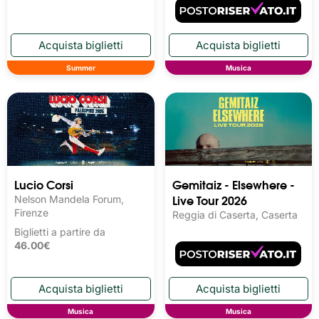
Summer
Musica
Lucio Corsi
Gemitaiz - Elsewhere -
Live Tour 2026
Nelson Mandela Forum,
Firenze
Reggia di Caserta, Caserta
Biglietti a partire da
46.00€
Musica
Musica