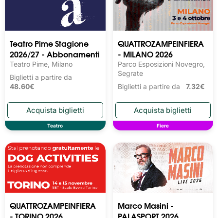
Teatro Pime Stagione
QUATTROZAMPEINFIERA
2026/27 - Abbonamenti
- MILANO 2026
Teatro Pime, Milano
Parco Esposizioni Novegro,
Segrate
Biglietti a partire da
48.60€
Biglietti a partire da
7.32€
Teatro
Fiere
QUATTROZAMPEINFIERA
Marco Masini -
- TORINO 2026
PALASPORT 2026