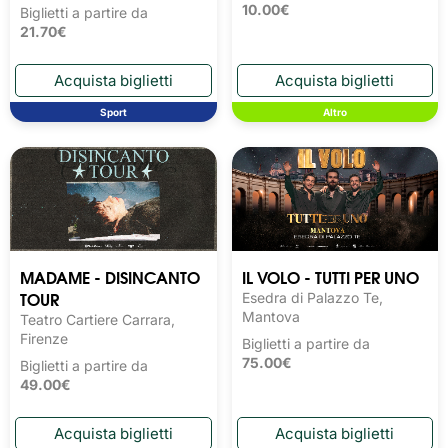
10.00€
Biglietti a partire da
21.70€
Sport
Altro
MADAME - DISINCANTO
IL VOLO - TUTTI PER UNO
TOUR
Esedra di Palazzo Te,
Mantova
Teatro Cartiere Carrara,
Firenze
Biglietti a partire da
75.00€
Biglietti a partire da
49.00€