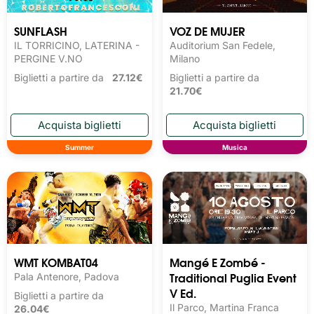
SUNFLASH
VOZ DE MUJER
IL TORRICINO, LATERINA -
Auditorium San Fedele,
PERGINE V.NO
Milano
Biglietti a partire da
27.12€
Biglietti a partire da
21.70€
Summer
Musica
WMT KOMBAT04
Mangé E Zombé -
Traditional Puglia Event
Pala Antenore, Padova
V Ed.
Biglietti a partire da
Il Parco, Martina Franca
26.04€