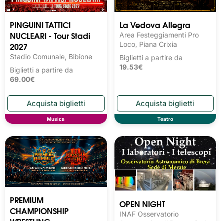
PINGUINI TATTICI
La Vedova Allegra
NUCLEARI - Tour Stadi
Area Festeggiamenti Pro
2027
Loco, Piana Crixia
Stadio Comunale, Bibione
Biglietti a partire da
19.53€
Biglietti a partire da
69.00€
Musica
Teatro
PREMIUM
OPEN NIGHT
CHAMPIONSHIP
INAF Osservatorio