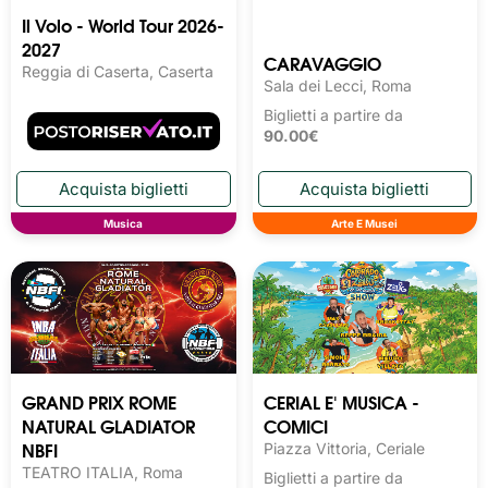
Il Volo - World Tour 2026-
2027
CARAVAGGIO
Reggia di Caserta, Caserta
Sala dei Lecci, Roma
Biglietti a partire da
90.00€
Musica
Arte E Musei
GRAND PRIX ROME
CERIAL E' MUSICA -
NATURAL GLADIATOR
COMICI
NBFI
Piazza Vittoria, Ceriale
TEATRO ITALIA, Roma
Biglietti a partire da