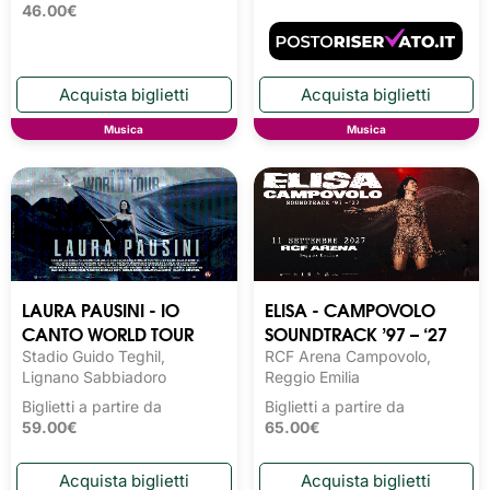
46.00€
Musica
Musica
LAURA PAUSINI - IO
ELISA - CAMPOVOLO
CANTO WORLD TOUR
SOUNDTRACK ’97 – ‘27
Stadio Guido Teghil,
RCF Arena Campovolo,
Lignano Sabbiadoro
Reggio Emilia
Biglietti a partire da
Biglietti a partire da
59.00€
65.00€