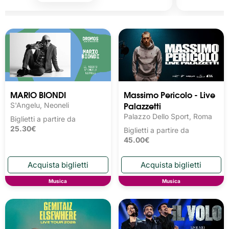
MARIO BIONDI
Massimo Pericolo - Live
Palazzetti
S'Angelu, Neoneli
Palazzo Dello Sport, Roma
Biglietti a partire da
25.30€
Biglietti a partire da
45.00€
Musica
Musica