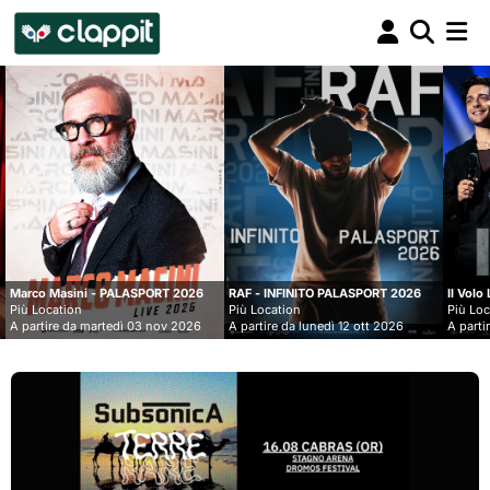
Clappit
biglietteria
LASPORT 2026
RAF - INFINITO PALASPORT 2026
Il Volo Live nei Palasport 20
Più Location
Più Location
ì 03 nov 2026
A partire da lunedì 12 ott 2026
A partire da lunedì 07 dic 20