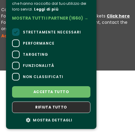
che hanno raccolto dal tuo utilizzo dei
Contacts
loro servizi.
Leggi di più
For information and support in purchasing tickets
Click here
MOSTRA TUTTI I PARTNER
(1660) →
For information on the program and the event, contact the
organizer
.
STRETTAMENTE NECESSARI
Accessibility statement
PERFORMANCE
TARGETING
FUNZIONALITÀ
NON CLASSIFICATI
ACCETTA TUTTO
RIFIUTA TUTTO
MOSTRA DETTAGLI