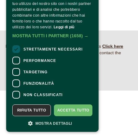
tuo utilizzo del nostro sito con i nostri partner
pubblicitari e di analisi che potrebbero
combinarle con altre informazioni che hai
fornito loro o che hanno raccolto dal tuo
utilizzo dei loro servizi.
Leggi di più
MOSTRA TUTTI I PARTNER
(1658) →
CONTACTS
For information and support in purchasing tickets
Click here
STRETTAMENTE NECESSARI
For information on the program and the event, contact the
organizer
.
PERFORMANCE
Accessibility statement
TARGETING
FUNZIONALITÀ
NON CLASSIFICATI
RIFIUTA TUTTO
ACCETTA TUTTO
MOSTRA DETTAGLI