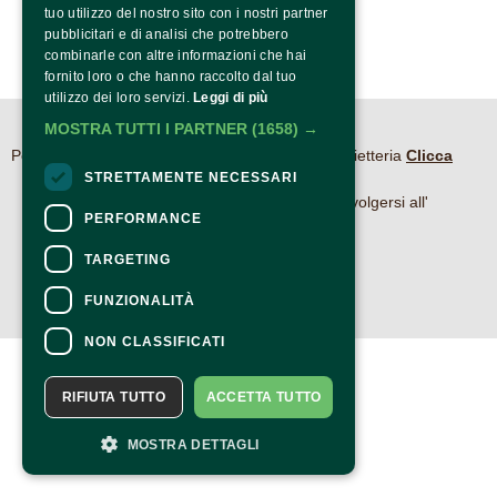
tuo utilizzo del nostro sito con i nostri partner
pubblicitari e di analisi che potrebbero
combinarle con altre informazioni che hai
fornito loro o che hanno raccolto dal tuo
utilizzo dei loro servizi.
Leggi di più
MOSTRA TUTTI I PARTNER
(1658) →
CONTATTI
Per informazioni e supporto all'acquisto della biglietteria
Clicca
STRETTAMENTE NECESSARI
qui
Per informazioni sul programma e l'evento, rivolgersi all'
PERFORMANCE
organizzatore
.
Dichiarazione di accessibilità
TARGETING
FUNZIONALITÀ
NON CLASSIFICATI
RIFIUTA TUTTO
ACCETTA TUTTO
MOSTRA DETTAGLI