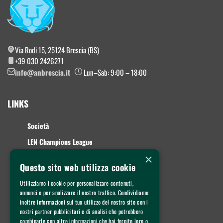
Via Rodi 15, 25124 Brescia (BS)
+39 030 2426271
info@anbrescia.it
Lun–Sab: 9:00 – 18:00
LINKS
Società
LEN Champions League
×
A1 Maschile
Questo sito web utilizza cookie
A2 Femminile
Utilizziamo i cookie per personalizzare contenuti,
Giovanili
annunci e per analizzare il nostro traffico. Condividiamo
inoltre informazioni sul tuo utilizzo del nostro sito con i
Summer Camp
nostri partner pubblicitari e di analisi che potrebbero
CONTATTI
combinarle con altre informazioni che hai fornito loro o