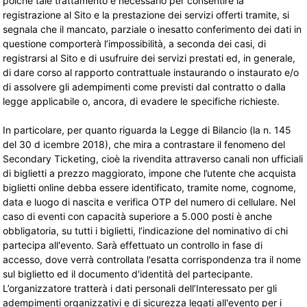
poiché tale trattamento è necessario per consentire la
registrazione al Sito e la prestazione dei servizi offerti tramite, si
segnala che il mancato, parziale o inesatto conferimento dei dati in
questione comporterà l’impossibilità, a seconda dei casi, di
registrarsi al Sito e di usufruire dei servizi prestati ed, in generale,
di dare corso al rapporto contrattuale instaurando o instaurato e/o
di assolvere gli adempimenti come previsti dal contratto o dalla
legge applicabile o, ancora, di evadere le specifiche richieste.
In particolare, per quanto riguarda la
Legge di Bilancio (la n. 145
del 30 d icembre 2018), che mira a contrastare il fenomeno del
Secondary Ticketing, cioè la rivendita attraverso canali non ufficiali
di biglietti a prezzo maggiorato, impone che l’utente che acquista
biglietti online debba essere identificato, tramite nome, cognome,
data e luogo di nascita e verifica OTP del numero di cellulare.
Nel
caso di eventi con capacità superiore a 5.000 posti è anche
obbligatoria, su tutti i biglietti, l’indicazione del nominativo di chi
partecipa all'evento. Sarà effettuato un controllo in fase di
accesso, dove verrà controllata l'esatta corrispondenza tra il nome
sul biglietto ed il documento d'identità del partecipante.
L’organizzatore tratterà i dati personali dell’Interessato per gli
adempimenti organizzativi e di sicurezza legati all'evento per i