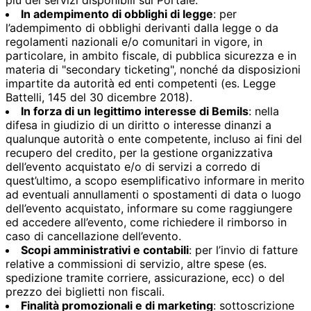
In adempimento di obblighi di legge
: per
l’adempimento di obblighi derivanti dalla legge o da
regolamenti nazionali e/o comunitari in vigore, in
particolare, in ambito fiscale, di pubblica sicurezza e in
materia di "secondary ticketing", nonché da disposizioni
impartite da autorità ed enti competenti (es. Legge
Battelli,
145 del 30 dicembre 2018)
.
In forza di un legittimo interesse di Bemils
: nella
difesa in giudizio di un diritto o interesse dinanzi a
qualunque autorità o ente competente, incluso ai fini del
recupero del credito, per la gestione organizzativa
dell’evento acquistato e/o di servizi a corredo di
quest’ultimo, a scopo esemplificativo informare in merito
ad eventuali annullamenti o spostamenti di data o luogo
dell’evento acquistato, informare su come raggiungere
ed accedere all’evento, come richiedere il rimborso in
caso di cancellazione dell’evento.
Scopi amministrativi e contabili
: per l’invio di fatture
relative a commissioni di servizio, altre spese (es.
spedizione tramite corriere, assicurazione, ecc) o del
prezzo dei biglietti non fiscali.
Finalità promozionali e di marketing
: sottoscrizione