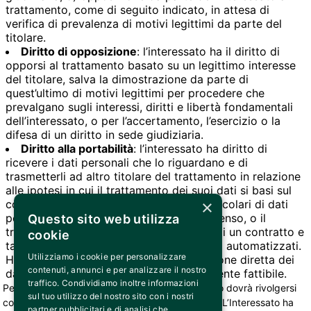
trattamento, come di seguito indicato, in attesa di
verifica di prevalenza di motivi legittimi da parte del
titolare.
Diritto di opposizione
: l’interessato ha il diritto di
opporsi al trattamento basato su un legittimo interesse
del titolare, salva la dimostrazione da parte di
quest’ultimo di motivi legittimi per procedere che
prevalgano sugli interessi, diritti e libertà fondamentali
dell’interessato, o per l’accertamento, l’esercizio o la
difesa di un diritto in sede giudiziaria.
Diritto alla portabilità
: l’interessato ha diritto di
ricevere i dati personali che lo riguardano e di
trasmetterli ad altro titolare del trattamento in relazione
alle ipotesi in cui il trattamento dei suoi dati si basi sul
×
consenso oppure riguardi categorie particolari di dati
personali trattati sulla base del suo consenso, o il
Questo sito web utilizza
trattamento sia fondato sull’esecuzione di un contratto e
cookie
tale trattamento sia effettuato con mezzi automatizzati.
Utilizziamo i cookie per personalizzare
Ha anche diritto ad ottenere la trasmissione diretta dei
contenuti, annunci e per analizzare il nostro
dati da un titolare all’altro, ove tecnicamente fattibile.
traffico. Condividiamo inoltre informazioni
Per esercitare i diritti sopra riportati, l’Interessato dovrà rivolgersi
sul tuo utilizzo del nostro sito con i nostri
con una richiesta scritta a
privacy@bemils.com
. L’Interessato ha
partner pubblicitari e di analisi che