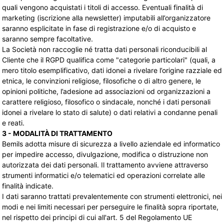
quali vengono acquistati i titoli di accesso. Eventuali finalità di
marketing (iscrizione alla newsletter) imputabili all’organizzatore
saranno esplicitate in fase di registrazione e/o di acquisto e
saranno sempre facoltative.
La Società non raccoglie né tratta dati personali riconducibili al
Cliente che il RGPD qualifica come "categorie particolari" (quali, a
mero titolo esemplificativo, dati idonei a rivelare l’origine razziale ed
etnica, le convinzioni religiose, filosofiche o di altro genere, le
opinioni politiche, l’adesione ad associazioni od organizzazioni a
carattere religioso, filosofico o sindacale, nonché i dati personali
idonei a rivelare lo stato di salute) o dati relativi a condanne penali
e reati.
3 - MODALITÀ DI TRATTAMENTO
Bemils adotta misure di sicurezza a livello aziendale ed informatico
per impedire accesso, divulgazione, modifica o distruzione non
autorizzata dei dati personali. Il trattamento avviene attraverso
strumenti informatici e/o telematici ed operazioni correlate alle
finalità indicate.
I dati saranno trattati prevalentemente con strumenti elettronici, nei
modi e nei limiti necessari per perseguire le finalità sopra riportate,
nel rispetto dei principi di cui all'art. 5 del Regolamento UE