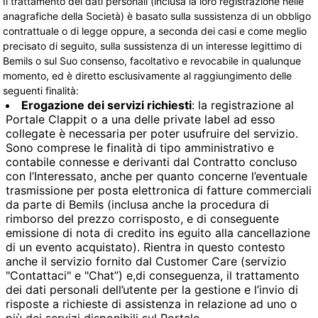
Il trattamento dei dati personali (inclusa la loro registrazione nelle
anagrafiche della Società) è basato sulla sussistenza di un obbligo
contrattuale o di legge oppure, a seconda dei casi e come meglio
precisato di seguito, sulla sussistenza di un interesse legittimo di
Bemils o sul Suo consenso, facoltativo e revocabile in qualunque
momento, ed è diretto esclusivamente al raggiungimento delle
seguenti finalità:
Erogazione dei servizi richiesti
: la registrazione al
Portale Clappit o a una delle private label ad esso
collegate è necessaria per poter usufruire del servizio.
Sono comprese le finalità di tipo amministrativo e
contabile connesse e derivanti dal Contratto concluso
con l’Interessato, anche per quanto concerne l’eventuale
trasmissione per posta elettronica di fatture commerciali
da parte di Bemils (inclusa anche la procedura di
rimborso del prezzo corrisposto, e di conseguente
emissione di nota di credito ins eguito alla cancellazione
di un evento acquistato). Rientra in questo contesto
anche il servizio fornito dal Customer Care (servizio
"Contattaci" e "Chat”) e,di conseguenza, il trattamento
dei dati personali dell’utente per la gestione e l’invio di
risposte a richieste di assistenza in relazione ad uno o
più dei servizi disponibili sul Portale.