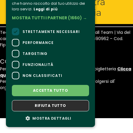
Entra nella nostra
che hanno raccolto dal tuo utilizzo dei
loro servizi.
Leggi di più
grande famiglia
MOSTRA TUTTI I PARTNER
(1660) →
STRETTAMENTE NECESSARI
Team Volley Busnago a.s.d. – Busnago Volleyball Team | Via del
campo 6 – 20874 Busnago [MB] | P.IVA 07371690962 – Cod.
PERFORMANCE
Fipav 04 101 0062
TARGETING
CONTATTI
FUNZIONALITÀ
Per informazioni e supporto all'acquisto della biglietteria
Clicca
qui
NON CLASSIFICATI
Per informazioni sul programma e l'evento, rivolgersi all'
organizzatore
.
ACCETTA TUTTO
Dichiarazione di accessibilità
RIFIUTA TUTTO
MOSTRA DETTAGLI