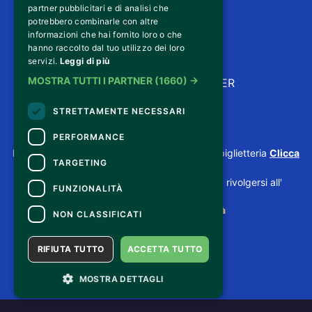
partner pubblicitari e di analisi che
potrebbero combinarle con altre
informazioni che hai fornito loro o che
hanno raccolto dal tuo utilizzo dei loro
servizi.
Leggi di più
MOSTRA TUTTI I PARTNER
(1660) →
ISCRIVITI ALLA NEWSLETTER
STRETTAMENTE NECESSARI
CONTATTI
PERFORMANCE
Per informazioni e supporto all'acquisto della biglietteria
Clicca
TARGETING
qui
Per informazioni sul programma e l'evento, rivolgersi all'
FUNZIONALITÀ
organizzatore
.
Dichiarazione di accessibilità
NON CLASSIFICATI
RIFIUTA TUTTO
ACCETTA TUTTO
MOSTRA DETTAGLI