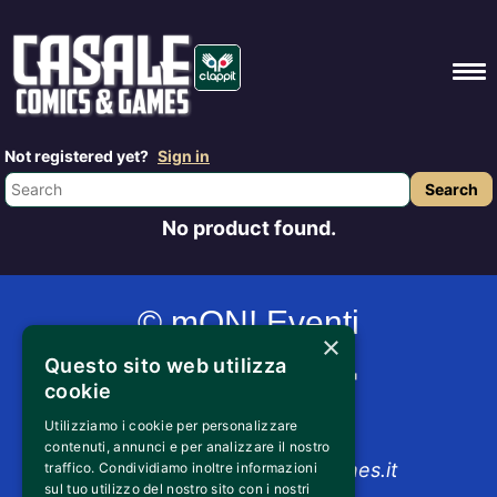
Not registered yet?
Sign in
No product found.
© mON! Eventi
×
Questo sito web utilizza
cookie
Utilizziamo i cookie per personalizzare
+39 352 024 6554
contenuti, annunci e per analizzare il nostro
info@casalecomicsandgames.it
traffico. Condividiamo inoltre informazioni
sul tuo utilizzo del nostro sito con i nostri