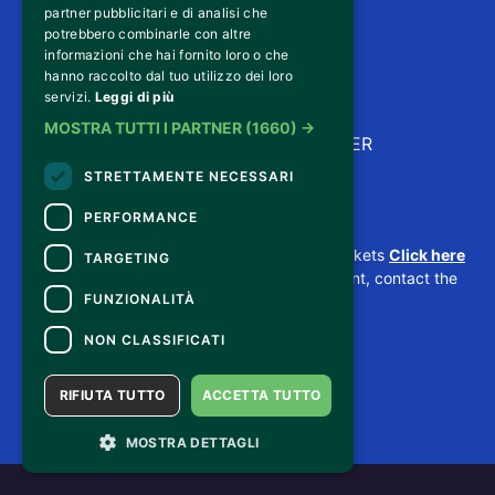
partner pubblicitari e di analisi che
potrebbero combinarle con altre
informazioni che hai fornito loro o che
hanno raccolto dal tuo utilizzo dei loro
servizi.
Leggi di più
MOSTRA TUTTI I PARTNER
(1660) →
ISCRIVITI ALLA NEWSLETTER
STRETTAMENTE NECESSARI
PERFORMANCE
CONTACTS
For information and support in purchasing tickets
Click here
TARGETING
For information on the program and the event, contact the
FUNZIONALITÀ
organizer
.
Accessibility statement
NON CLASSIFICATI
RIFIUTA TUTTO
ACCETTA TUTTO
MOSTRA DETTAGLI