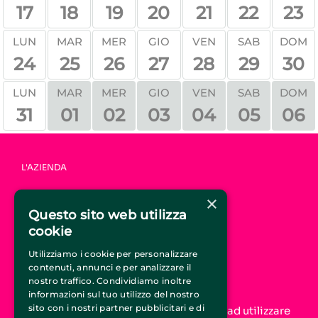
17
18
19
20
21
22
23
LUN
MAR
MER
GIO
VEN
SAB
DOM
24
25
26
27
28
29
30
MAR
MER
GIO
VEN
SAB
DOM
LUN
31
01
02
03
04
05
06
L'AZIENDA
HOME
×
CHI SIAMO
Questo sito web utilizza
COME FUNZIONA
cookie
FAQ
CONTATTI
Utilizziamo i cookie per personalizzare
contenuti, annunci e per analizzare il
UNISCITI A CIRCUSTICKET.IT
nostro traffico. Condividiamo inoltre
informazioni sul tuo utilizzo del nostro
sito con i nostri partner pubblicitari e di
Aumenta la tua visibilità online e inizia ad utilizzare