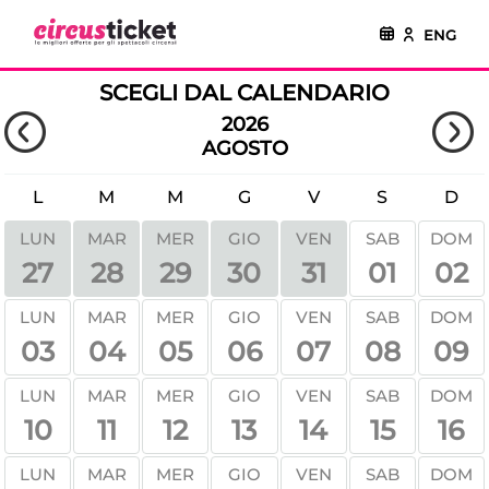
ENG
SCEGLI DAL CALENDARIO
2026
AGOSTO
L
M
M
G
V
S
D
LUN
MAR
MER
GIO
VEN
SAB
DOM
01
02
27
28
29
30
31
LUN
MAR
MER
GIO
VEN
SAB
DOM
03
04
05
06
07
08
09
LUN
MAR
MER
GIO
VEN
SAB
DOM
10
11
12
13
14
15
16
LUN
MAR
MER
GIO
VEN
SAB
DOM