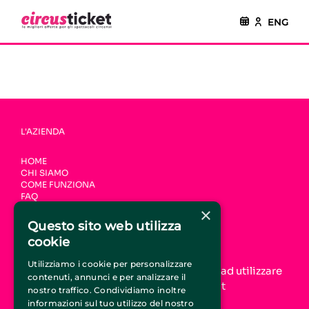
ENG
L'AZIENDA
HOME
CHI SIAMO
COME FUNZIONA
FAQ
CONTATTI
×
Questo sito web utilizza
UNISCITI A CIRCUSTICKET.IT
cookie
Utilizziamo i cookie per personalizzare
Aumenta la tua visibilità online e inizia ad utilizzare
contenuti, annunci e per analizzare il
il servizio di promozione CircusTicket.it
nostro traffico. Condividiamo inoltre
informazioni sul tuo utilizzo del nostro