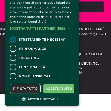
sito con i nostri partner pubblicitari e di
CHIEDI INFORMAZIONI
analisi che potrebbero combinarle con
altre informazioni che hai fornito loro o
che hanno raccolto dal tuo utilizzo dei
loro servizi.
Leggi di più
MOSTRA TUTTI I PARTNER
(1658) →
©2015-2024 CIRCUSTICKET.IT | SPEMCOM DI EMANUELE SAPPÉ |
P.IVA 11318020010 | REA TO-1203889 | EMANUELE.SAPPE@PEC.IT
STRETTAMENTE NECESSARI
CONTATTI
PERFORMANCE
PER INFORMAZIONI E SUPPORTO ALL'ACQUISTO DELLA
TARGETING
BIGLIETTERIA
CLICCA QUI
PER INFORMAZIONI SUL PROGRAMMA E L'EVENTO,
FUNZIONALITÀ
RIVOLGERSI ALL'
ORGANIZZATORE
.
DICHIARAZIONE DI ACCESSIBILITÀ
NON CLASSIFICATI
RIFIUTA TUTTO
ACCETTA TUTTO
MOSTRA DETTAGLI