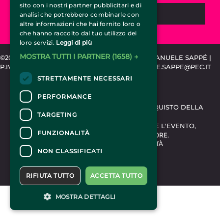
sito con i nostri partner pubblicitari e di
CHIEDI INFORMAZIONI
analisi che potrebbero combinarle con
altre informazioni che hai fornito loro o
che hanno raccolto dal tuo utilizzo dei
loro servizi.
Leggi di più
MOSTRA TUTTI I PARTNER
(1658) →
©2015-2024 CIRCUSTICKET.IT | SPEMCOM DI EMANUELE SAPPÉ |
P.IVA 11318020010 | REA TO-1203889 | EMANUELE.SAPPE@PEC.IT
STRETTAMENTE NECESSARI
CONTATTI
PERFORMANCE
PER INFORMAZIONI E SUPPORTO ALL'ACQUISTO DELLA
TARGETING
BIGLIETTERIA
CLICCA QUI
PER INFORMAZIONI SUL PROGRAMMA E L'EVENTO,
FUNZIONALITÀ
RIVOLGERSI ALL'
ORGANIZZATORE
.
DICHIARAZIONE DI ACCESSIBILITÀ
NON CLASSIFICATI
RIFIUTA TUTTO
ACCETTA TUTTO
MOSTRA DETTAGLI