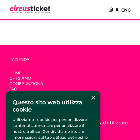
ENG
L'AZIENDA
HOME
CHI SIAMO
COME FUNZIONA
FAQ
CONTATTI
×
Questo sito web utilizza
UNISCITI A CIRCUSTICKET.IT
cookie
Utilizziamo i cookie per personalizzare
Aumenta la tua visibilità online e inizia ad utilizzare
contenuti, annunci e per analizzare il
il servizio di promozione CircusTicket.it
nostro traffico. Condividiamo inoltre
informazioni sul tuo utilizzo del nostro