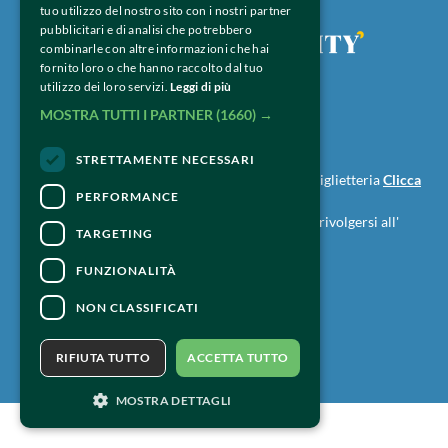
tuo utilizzo del nostro sito con i nostri partner
pubblicitari e di analisi che potrebbero
combinarle con altre informazioni che hai
fornito loro o che hanno raccolto dal tuo
utilizzo dei loro servizi.
Leggi di più
MOSTRA TUTTI I PARTNER
(1660) →
CONTATTI
STRETTAMENTE NECESSARI
Per informazioni e supporto all'acquisto della biglietteria
Clicca
PERFORMANCE
qui
Per informazioni sul programma e l'evento, rivolgersi all'
TARGETING
organizzatore
.
Dichiarazione di accessibilità
FUNZIONALITÀ
NON CLASSIFICATI
RIFIUTA TUTTO
ACCETTA TUTTO
MOSTRA DETTAGLI