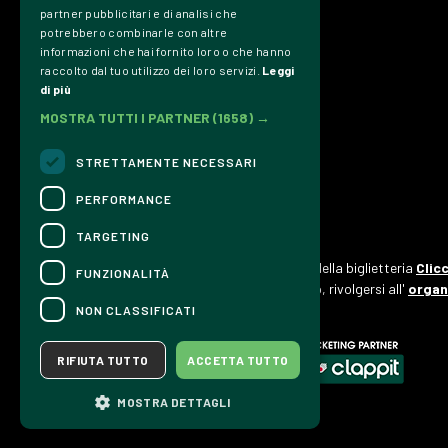
partner pubblicitari e di analisi che
Trasparenza
potrebbero combinarle con altre
informazioni che hai fornito loro o che hanno
Privacy Policy
raccolto dal tuo utilizzo dei loro servizi.
Leggi
di più
Credits
MOSTRA TUTTI I PARTNER
(1658) →
Associazione Culturale Dromos
P.IVA & C.Fiscale 01002580957
STRETTAMENTE NECESSARI
info@dromosfestival.it
PERFORMANCE
TARGETING
CONTATTI
Per informazioni e supporto all'acquisto della biglietteria
Clic
FUNZIONALITÀ
Per informazioni sul programma e l'evento, rivolgersi all'
organ
Dichiarazione di accessibilità
NON CLASSIFICATI
RIFIUTA TUTTO
ACCETTA TUTTO
MOSTRA DETTAGLI