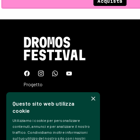
Acquista
Progetto
Programma
×
Questo sito web utilizza
Tickets
cookie
Edizioni
Utilizziamo i cookie per personalizzare
Precedenti
contenuti, annunci e per analizzare il nostro
traffico. Condividiamo inoltre informazioni
Contatti
sul tuo utilizzo del nostro sito con i nostri