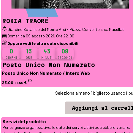
ROKIA TRAORÉ
Giardino Botanico del Monte Arci - Piazza Convento snc, Masullas
Domenica
09
agosto 2026
Ore 22:00
Oppure vedi le altre date disponibili
0
13
43
07
GIORNI
ORE
MINUTI
SECONDI
Posto Unico Non Numerato
Posto Unico Non Numerato / Intero Web
23.00
€
+ 1.50
Seleziona almeno 1 biglietto usando i pu
Servizi del prodotto
Per esigenze organizzative, le date dei servizi attivi potrebbero variare.