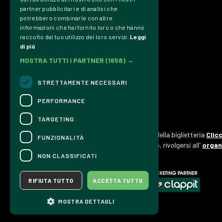
partner pubblicitari e di analisi che
Trasparenza
potrebbero combinarle con altre
informazioni che hai fornito loro o che hanno
Privacy Policy
raccolto dal tuo utilizzo dei loro servizi.
Leggi
Credits
di più
MOSTRA TUTTI I PARTNER
(1658) →
Associazione Culturale Dromos
P.IVA & C.Fiscale 01002580957
STRETTAMENTE NECESSARI
info@dromosfestival.it
PERFORMANCE
TARGETING
CONTATTI
Per informazioni e supporto all'acquisto della biglietteria
Clic
FUNZIONALITÀ
Per informazioni sul programma e l'evento, rivolgersi all'
organ
Dichiarazione di accessibilità
NON CLASSIFICATI
RIFIUTA TUTTO
ACCETTA TUTTO
MOSTRA DETTAGLI