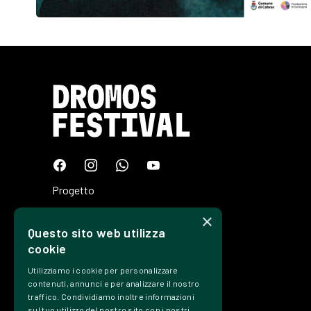
Progetto
Programma
×
Questo sito web utilizza
Tickets
cookie
Edizioni
Utilizziamo i cookie per personalizzare
Precedenti
contenuti, annunci e per analizzare il nostro
traffico. Condividiamo inoltre informazioni
Contatti
sul tuo utilizzo del nostro sito con i nostri