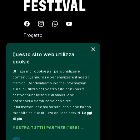
Progetto
Programma
×
Questo sito web utilizza
Tickets
cookie
Edizioni
Utilizziamo i cookie per personalizzare
Precedenti
contenuti, annunci e per analizzare il nostro
traffico. Condividiamo inoltre informazioni
Contatti
sul tuo utilizzo del nostro sito con i nostri
partner pubblicitari e di analisi che
Trasparenza
potrebbero combinarle con altre
informazioni che hai fornito loro o che hanno
Privacy Policy
raccolto dal tuo utilizzo dei loro servizi.
Leggi
Credits
di più
MOSTRA TUTTI I PARTNER
(1658) →
Associazione Culturale Dromos