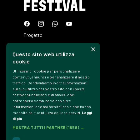
Progetto
Programma
×
Questo sito web utilizza
Tickets
cookie
Edizioni
Utilizziamo i cookie per personalizzare
Precedenti
contenuti, annunci e per analizzare il nostro
traffico. Condividiamo inoltre informazioni
Contatti
sul tuo utilizzo del nostro sito con i nostri
partner pubblicitari e di analisi che
Trasparenza
potrebbero combinarle con altre
informazioni che hai fornito loro o che hanno
Privacy Policy
raccolto dal tuo utilizzo dei loro servizi.
Leggi
Credits
di più
MOSTRA TUTTI I PARTNER
(1658) →
Associazione Culturale Dromos