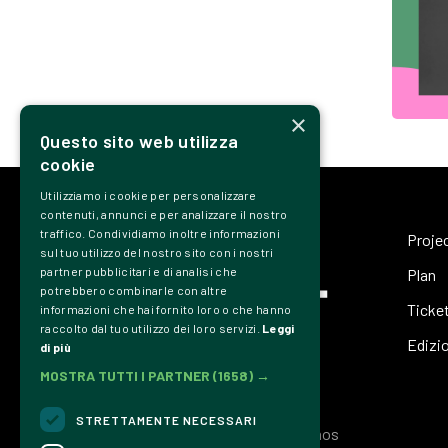
×
Questo sito web utilizza
cookie
Utilizziamo i cookie per personalizzare
contenuti, annunci e per analizzare il nostro
traffico. Condividiamo inoltre informazioni
Proje
sul tuo utilizzo del nostro sito con i nostri
partner pubblicitari e di analisi che
Plan
potrebbero combinarle con altre
Ticke
informazioni che hai fornito loro o che hanno
raccolto dal tuo utilizzo dei loro servizi.
Leggi
Edizi
di più
MOSTRA TUTTI I PARTNER
(1658) →
STRETTAMENTE NECESSARI
Associazione Culturale Dromos