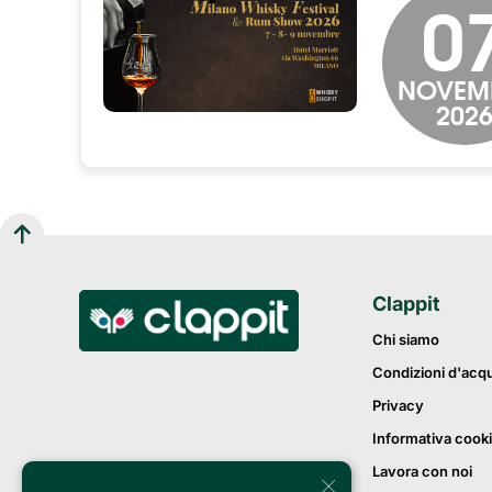
0
NOVEM
202
Clappit
Chi siamo
Condizioni d'acq
Privacy
Informativa cook
Lavora con noi
×