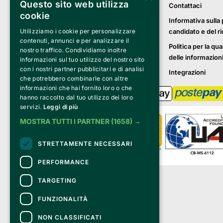
Questo sito web utilizza
Contattaci
cookie
Informativa sulla 
candidato e del r
Utilizziamo i cookie per personalizzare
contenuti, annunci e per analizzare il
Politica per la qua
nostro traffico. Condividiamo inoltre
delle informazion
informazioni sul tuo utilizzo del nostro sito
con i nostri partner pubblicitari e di analisi
Integrazioni
che potrebbero combinarle con altre
informazioni che hai fornito loro o che
hanno raccolto dal tuo utilizzo dei loro
servizi.
Leggi di più
MOSTRA TUTTI I PARTNER
(1658) →
STRETTAMENTE NECESSARI
PERFORMANCE
Clappit è un marchio di proprietà di:
TARGETING
Bemils Srl 
a Socio Unico
FUNZIONALITÀ
Via Fosse Ardeatine, 4 -20092 Cinisello 
Balsamo (MI)
NON CLASSIFICATI
PI 05589050961