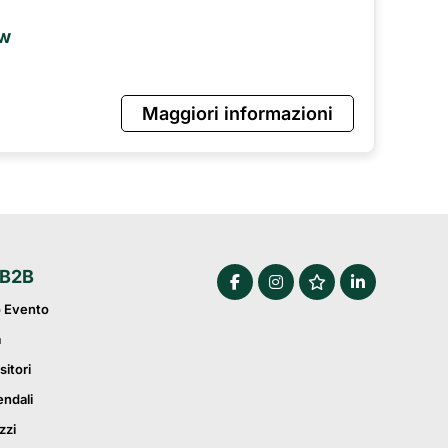
ow
Maggiori informazioni
 B2B
o Evento
a
sitori
endali
zzi