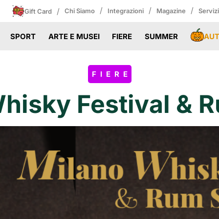
/
/
/
/
Chi Siamo
Integrazioni
Magazine
Serviz
Gift Card
AU
SPORT
ARTE E MUSEI
FIERE
SUMMER
FIERE
hisky Festival &