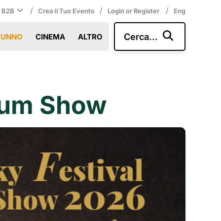
/
/
/
i B2B
Crea Il Tuo Evento
Login or Register
Eng
Cerca...
TUNNO
CINEMA
ALTRO
 Rum Show