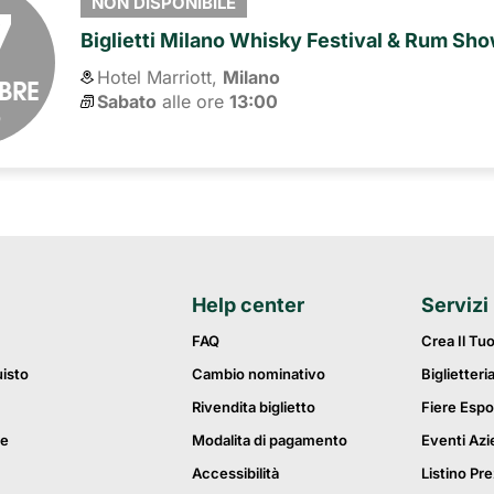
7
NON DISPONIBILE
Biglietti Milano Whisky Festival & Rum Sh
Hotel Marriott,
Milano
BRE
Sabato
alle ore 
13:00
6
Help center
Servizi
FAQ
Crea Il Tu
uisto
Cambio nominativo
Biglietteri
Rivendita biglietto
Fiere Espo
ie
Modalita di pagamento
Eventi Azi
Accessibilità
Listino Pre