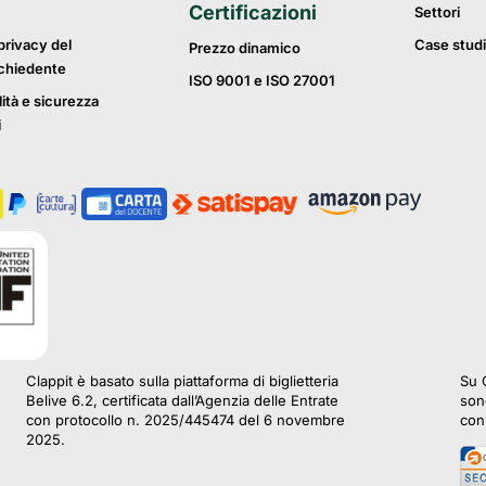
Certificazioni
Settori
privacy del
Case studi
Prezzo dinamico
ichiedente
ISO 9001 e ISO 27001
lità e sicurezza
i
Clappit è basato sulla piattaforma di biglietteria
Su C
Belive 6.2, certificata dall’Agenzia delle Entrate
sono
con protocollo n. 2025/445474 del 6 novembre
con 
2025.