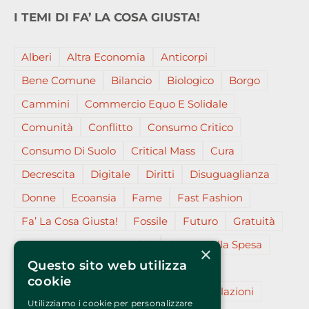
I TEMI DI FA’ LA COSA GIUSTA!
Alberi
Altra Economia
Anticorpi
Bene Comune
Bilancio
Biologico
Borgo
Cammini
Commercio Equo E Solidale
Comunità
Conflitto
Consumo Critico
Consumo Di Suolo
Critical Mass
Cura
Decrescita
Digitale
Diritti
Disuguaglianza
Donne
Ecoansia
Fame
Fast Fashion
Fa’ La Cosa Giusta!
Fossile
Futuro
Gratuità
Gruppi D’acquisto Solidali
Il Voto Nella Spesa
×
Questo sito web utilizza
Insieme
L’essenziale
Migranti
cookie
Partecipazione
Plastica (micro)
Relazioni
Utilizziamo i cookie per personalizzare