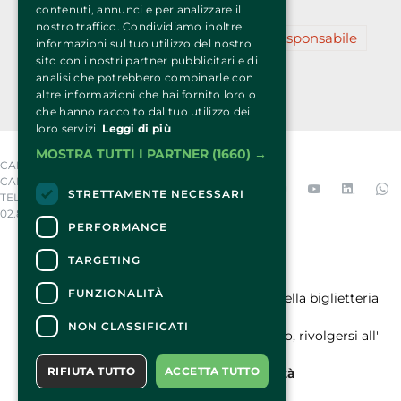
Resilienza
Restanza
Reti
Slow
contenuti, annunci e per analizzare il
nostro traffico. Condividiamo inoltre
Sostenibilità
Sovranità
Turismo Responsabile
informazioni sul tuo utilizzo del nostro
sito con i nostri partner pubblicitari e di
Vegano
Virale
Zero
analisi che potrebbero combinarle con
altre informazioni che hai fornito loro o
che hanno raccolto dal tuo utilizzo dei
loro servizi.
Leggi di più
MOSTRA TUTTI I PARTNER
(1660) →
CART’ARMATA EDIZIONI SRL – VIA
CALATAFIMI, 10 – 20122 MILANO
STRETTAMENTE NECESSARI
TELEFONO 02 89409670 – FAX
02.8357431 – P.I. 11319850159
PERFORMANCE
TARGETING
CONTATTI
FUNZIONALITÀ
Per informazioni e supporto all'acquisto della biglietteria
Clicca qui
NON CLASSIFICATI
Per informazioni sul programma e l'evento, rivolgersi all'
organizzatore
.
RIFIUTA TUTTO
ACCETTA TUTTO
Dichiarazione di accessibilità