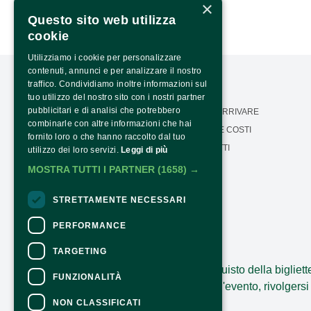
×
Questo sito web utilizza
cookie
Utilizziamo i cookie per personalizzare
contenuti, annunci e per analizzare il nostro
traffico. Condividiamo inoltre informazioni sul
tuo utilizzo del nostro sito con i nostri partner
pubblicitari e di analisi che potrebbero
LA NOSTRA MISSIONE
COME ARRIVARE
combinarle con altre informazioni che hai
CALENDARIO
ORARI E COSTI
fornito loro o che hanno raccolto dal tuo
PRESS AREA
CONTATTI
utilizzo dei loro servizi.
Leggi di più
Seguici:
TRASPARENZA
MOSTRA TUTTI I PARTNER
(1658) →
PTRASPARENZA NRR -
NEXTGENERATIONEU
STRETTAMENTE NECESSARI
PERFORMANCE
CONTATTI
TARGETING
Per informazioni e supporto all'acquisto della bigliett
FUNZIONALITÀ
Per informazioni sul programma e l'evento, rivolgersi 
Dichiarazione di accessibilità
NON CLASSIFICATI