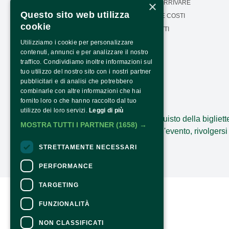
×
LA NOSTRA MISSIONE
COME ARRIVARE
Questo sito web utilizza
CALENDARIO
ORARI E COSTI
cookie
PRESS AREA
CONTATTI
Seguici:
Utilizziamo i cookie per personalizzare
TRASPARENZA
contenuti, annunci e per analizzare il nostro
PTRASPARENZA NRR -
traffico. Condividiamo inoltre informazioni sul
NEXTGENERATIONEU
tuo utilizzo del nostro sito con i nostri partner
pubblicitari e di analisi che potrebbero
combinarle con altre informazioni che hai
fornito loro o che hanno raccolto dal tuo
CONTATTI
utilizzo dei loro servizi.
Leggi di più
Per informazioni e supporto all'acquisto della bigliett
MOSTRA TUTTI I PARTNER
(1658) →
Per informazioni sul programma e l'evento, rivolgersi 
Dichiarazione di accessibilità
STRETTAMENTE NECESSARI
PERFORMANCE
TARGETING
FUNZIONALITÀ
NON CLASSIFICATI