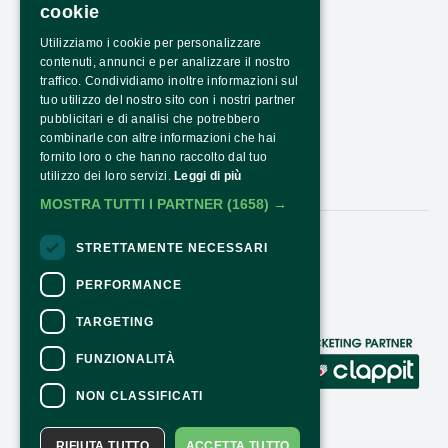
cookie
PRESS AREA
Utilizziamo i cookie per personalizzare
TRASPARENZA
contenuti, annunci e per analizzare il nostro
PTRASPARENZA NRR - NEXTGENERATIONEU
traffico. Condividiamo inoltre informazioni sul
tuo utilizzo del nostro sito con i nostri partner
COME ARRIVARE
pubblicitari e di analisi che potrebbero
combinarle con altre informazioni che hai
ORARI E COSTI
fornito loro o che hanno raccolto dal tuo
utilizzo dei loro servizi.
Leggi di più
CONTATTI
MOSTRA TUTTI I PARTNER
(1658) →
STRETTAMENTE NECESSARI
Seguici:
PERFORMANCE
TARGETING
CONTATTI
FUNZIONALITÀ
Per informazioni e supporto all'acquisto
NON CLASSIFICATI
della biglietteria
Clicca qui
Per informazioni sul programma e
RIFIUTA TUTTO
ACCETTA TUTTO