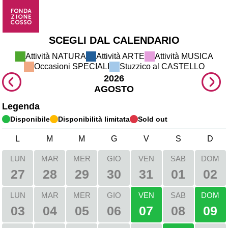
SCEGLI DAL CALENDARIO
Attività NATURA 
Attività ARTE 
Attività MUSICA 
Occasioni SPECIALI 
Stuzzico al CASTELLO 
2026
AGOSTO
Legenda
Disponibile
Disponibilità limitata
Sold out
L
M
M
G
V
S
D
LUN
MAR
MER
GIO
VEN
SAB
DOM
27
28
29
30
31
01
02
LUN
MAR
MER
GIO
VEN
SAB
DOM
03
04
05
06
07
08
09