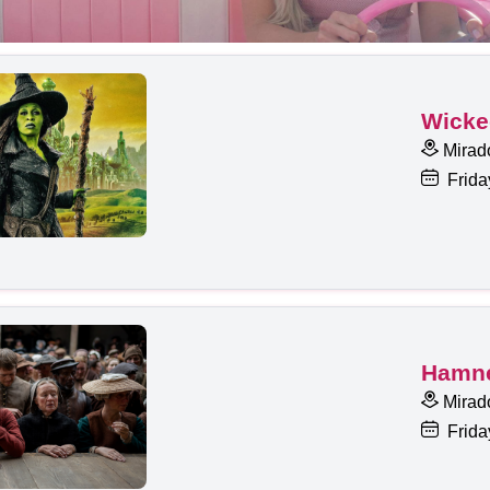
Wicke
Mirado
Frida
Hamnet
Mirado
Frida