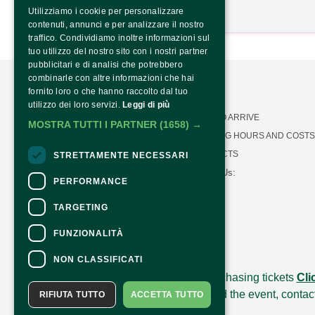
Utilizziamo i cookie per personalizzare
Buy
contenuti, annunci e per analizzare il nostro
traffico. Condividiamo inoltre informazioni sul
tuo utilizzo del nostro sito con i nostri partner
pubblicitari e di analisi che potrebbero
combinarle con altre informazioni che hai
fornito loro o che hanno raccolto dal tuo
utilizzo dei loro servizi.
Leggi di più
OUR MISSION
HOW TO ARRIVE
MOSTRA TUTTI I PARTNER
(1658) →
CALENDAR
OPENING HOURS AND COSTS
PRESS AREA
CONTACTS
STRETTAMENTE NECESSARI
Follow Us:
TRANSPARENCY
PERFORMANCE
PNRR TRANSPARENCY -
NEXTGENERATIONEU
TARGETING
FUNZIONALITÀ
CONTACTS
NON CLASSIFICATI
For information and support in purchasing tickets
Cli
For information on the program and the event, contac
RIFIUTA TUTTO
ACCETTA TUTTO
Accessibility statement