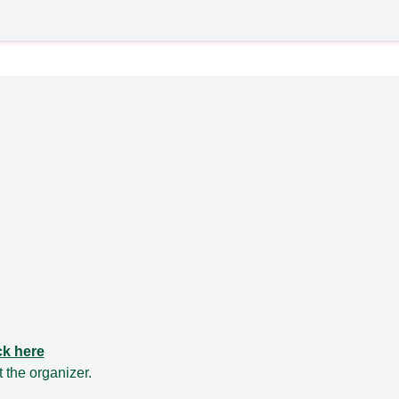
ck here
t the
organizer
.