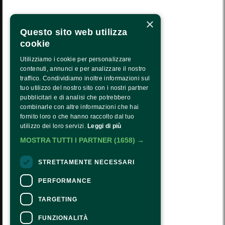
LA NOSTRA MISSIONE
×
CALENDARIO
Questo sito web utilizza
PRESS AREA
cookie
TRASPARENZA
Utilizziamo i cookie per personalizzare
contenuti, annunci e per analizzare il nostro
PTRASPARENZA NRR - NEXTGENERATIONEU
traffico. Condividiamo inoltre informazioni sul
tuo utilizzo del nostro sito con i nostri partner
COME ARRIVARE
pubblicitari e di analisi che potrebbero
combinarle con altre informazioni che hai
ORARI E COSTI
fornito loro o che hanno raccolto dal tuo
utilizzo dei loro servizi.
Leggi di più
CONTATTI
MOSTRA TUTTI I PARTNER
(1658) →
Seguici:
STRETTAMENTE NECESSARI
PERFORMANCE
TARGETING
CONTATTI
FUNZIONALITÀ