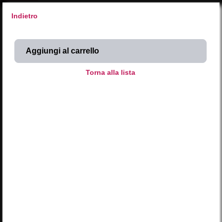
Indietro
X
SyntaxError: Unexpected end of JSON input 
Inserisci codice
SCEGLI DAL CALENDARIO
Attività NATURA 
Attività ARTE 
Attività MUSICA 
Occasioni SPECIALI 
Stuzzico al CASTELLO 
2026
AGOSTO
L
M
M
G
V
S
D
LUN
MAR
MER
GIO
VEN
SAB
DOM
01
02
27
28
29
30
31