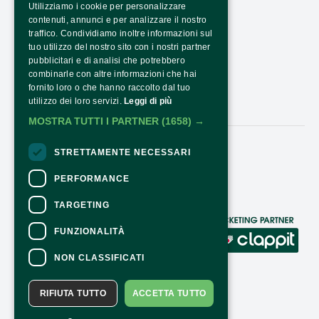
Utilizziamo i cookie per personalizzare
TRASPARENZA
contenuti, annunci e per analizzare il nostro
PTRASPARENZA NRR - NEXTGENERATIONEU
traffico. Condividiamo inoltre informazioni sul
tuo utilizzo del nostro sito con i nostri partner
COME ARRIVARE
pubblicitari e di analisi che potrebbero
combinarle con altre informazioni che hai
ORARI E COSTI
fornito loro o che hanno raccolto dal tuo
utilizzo dei loro servizi.
Leggi di più
CONTATTI
MOSTRA TUTTI I PARTNER
(1658) →
STRETTAMENTE NECESSARI
Seguici:
PERFORMANCE
TARGETING
CONTATTI
FUNZIONALITÀ
Per informazioni e supporto all'acquisto
NON CLASSIFICATI
della biglietteria
Clicca qui
Per informazioni sul programma e
RIFIUTA TUTTO
ACCETTA TUTTO
l'evento, rivolgersi all'
organizzatore
.
Dichiarazione di accessibilità