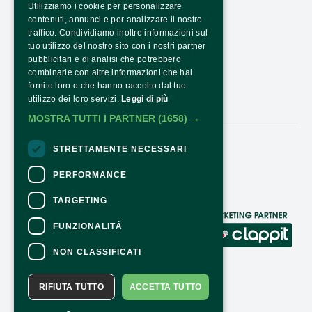
Utilizziamo i cookie per personalizzare
TRASPARENZA
contenuti, annunci e per analizzare il nostro
PTRASPARENZA NRR - NEXTGENERATIONEU
traffico. Condividiamo inoltre informazioni sul
tuo utilizzo del nostro sito con i nostri partner
COME ARRIVARE
pubblicitari e di analisi che potrebbero
combinarle con altre informazioni che hai
ORARI E COSTI
fornito loro o che hanno raccolto dal tuo
utilizzo dei loro servizi.
Leggi di più
CONTATTI
MOSTRA TUTTI I PARTNER
(1658) →
STRETTAMENTE NECESSARI
Seguici:
PERFORMANCE
TARGETING
CONTATTI
FUNZIONALITÀ
Per informazioni e supporto all'acquisto
NON CLASSIFICATI
della biglietteria
Clicca qui
Per informazioni sul programma e
RIFIUTA TUTTO
ACCETTA TUTTO
l'evento, rivolgersi all'
organizzatore
.
Dichiarazione di accessibilità