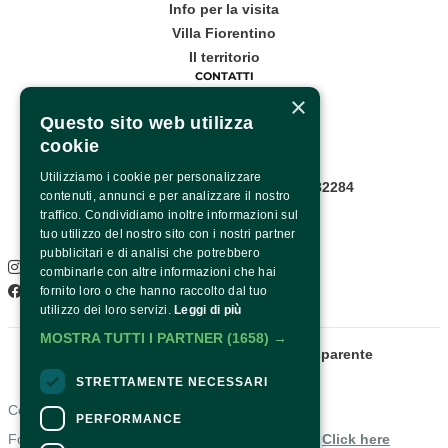
Info per la visita
Villa Fiorentino
Il territorio
CONTATTI
×
Corso Italia, 53
Questo sito web utilizza
cookie
Sorrento
Utilizziamo i cookie per personalizzare
Infopoint WhatsApp: +39 081 8782284
contenuti, annunci e per analizzare il nostro
Pagina contatti
traffico. Condividiamo inoltre informazioni sul
SOCIAL
tuo utilizzo del nostro sito con i nostri partner
pubblicitari e di analisi che potrebbero
Instagram
combinarle con altre informazioni che hai
Facebook
fornito loro o che hanno raccolto dal tuo
utilizzo dei loro servizi.
Leggi di più
MOSTRA TUTTI I PARTNER
(1658) →
Fondazione Sorrento
Amministrazione trasparente
STRETTAMENTE NECESSARI
Contacts
PERFORMANCE
For information and support in purchasing tickets
Click here