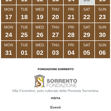
MON
TUE
WED
THU
FRI
SAT
SUN
17
18
19
20
21
22
23
MON
TUE
WED
THU
FRI
SAT
SUN
24
25
26
27
28
29
30
MON
TUE
WED
THU
FRI
SAT
SUN
31
01
02
03
04
05
06
FONDAZIONE SORRENTO
Villa Fiorentino, polo culturale della Penisola Sorrentina.
VISITA
Eventi