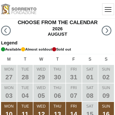
CHOOSE FROM THE CALENDAR
2026
AUGUST
Legend
Available
Almost soldout
Sold out
M
T
W
T
F
S
S
MON
TUE
WED
THU
FRI
SAT
SUN
27
28
29
30
31
01
02
MON
TUE
WED
THU
FRI
SAT
SUN
03
04
05
06
07
08
09
MON
TUE
WED
THU
FRI
SAT
SUN
10
11
12
13
14
15
16