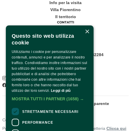
Info per la visita
Villa Fiorentino
Il territorio
CONTATTI
×
Corso Italia, 53
Questo sito web utilizza
cookie
Sorrento
Utilizziamo i cookie per personalizzare
Infopoint WhatsApp: +39 081 8782284
contenuti, annunci e per analizzare il nostro
Pagina contatti
traffico. Condividiamo inoltre informazioni sul
SOCIAL
tuo utilizzo del nostro sito con i nostri partner
pubblicitari e di analisi che potrebbero
Instagram
combinarle con altre informazioni che hai
Facebook
fornito loro o che hanno raccolto dal tuo
utilizzo dei loro servizi.
Leggi di più
MOSTRA TUTTI I PARTNER
(1658) →
Fondazione Sorrento
Amministrazione trasparente
STRETTAMENTE NECESSARI
Contatti
PERFORMANCE
Per informazioni e supporto all'acquisto della biglietteria
Clicca qui