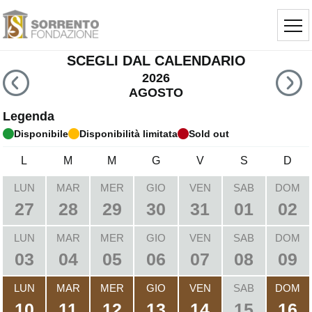
SCEGLI DAL CALENDARIO
2026
AGOSTO
Legenda
Disponibile
Disponibilità limitata
Sold out
L
M
M
G
V
S
D
LUN
MAR
MER
GIO
VEN
SAB
DOM
27
28
29
30
31
01
02
LUN
MAR
MER
GIO
VEN
SAB
DOM
03
04
05
06
07
08
09
LUN
MAR
MER
GIO
VEN
SAB
DOM
10
11
12
13
14
15
16