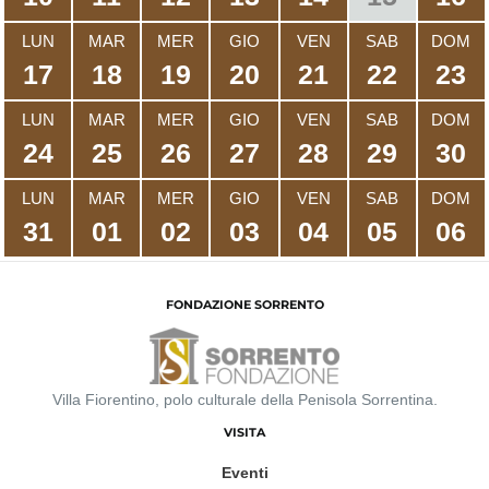
LUN
MAR
MER
GIO
VEN
SAB
DOM
17
18
19
20
21
22
23
LUN
MAR
MER
GIO
VEN
SAB
DOM
24
25
26
27
28
29
30
LUN
MAR
MER
GIO
VEN
SAB
DOM
31
01
02
03
04
05
06
FONDAZIONE SORRENTO
Villa Fiorentino, polo culturale della Penisola Sorrentina.
VISITA
Eventi