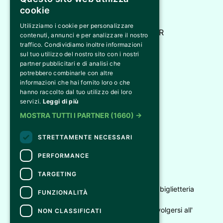
cookie
Bi&Bi Eventi
Utilizziamo i cookie per personalizzare
Via M.L. King, 1 - 43052 - Colorno PR
contenuti, annunci e per analizzare il nostro
info@biebieventi.com
traffico. Condividiamo inoltre informazioni
sul tuo utilizzo del nostro sito con i nostri
partner pubblicitari e di analisi che
potrebbero combinarle con altre
informazioni che hai fornito loro o che
hanno raccolto dal tuo utilizzo dei loro
servizi.
Leggi di più
© 2026 Bi&Bi Eventi
MOSTRA TUTTI I PARTNER
(1660) →
Tutti i diritti riservati
STRETTAMENTE NECESSARI
INSTAGRAM
FACEBOOK
X
PERFORMANCE
TARGETING
CONTATTI
Per informazioni e supporto all'acquisto della biglietteria
FUNZIONALITÀ
Clicca qui
Per informazioni sul programma e l'evento, rivolgersi all'
NON CLASSIFICATI
organizzatore
.