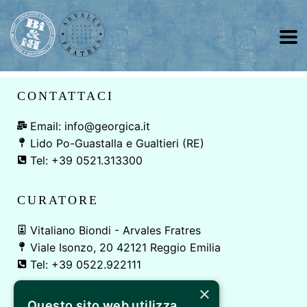
CONTATTACI
Email: info@georgica.it
Lido Po-Guastalla e Gualtieri (RE)
Tel: +39 0521.313300
CURATORE
Vitaliano Biondi - Arvales Fratres
Viale Isonzo, 20 42121 Reggio Emilia
Tel: +39 0522.922111
×
E' UN EVENTO DI
Questo sito web utilizza