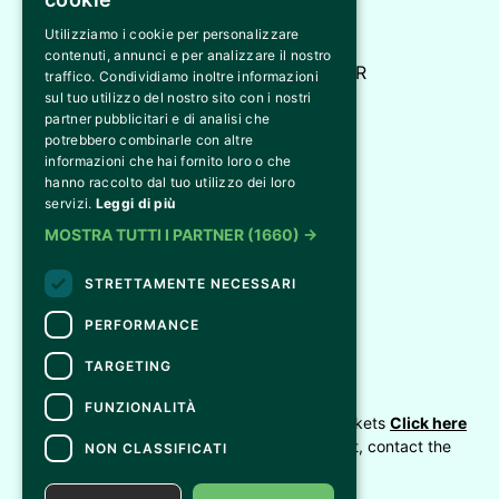
Utilizziamo i cookie per personalizzare
Bi&Bi Eventi
contenuti, annunci e per analizzare il nostro
Via M.L. King, 1 - 43052 - Colorno PR
traffico. Condividiamo inoltre informazioni
sul tuo utilizzo del nostro sito con i nostri
info@biebieventi.com
partner pubblicitari e di analisi che
potrebbero combinarle con altre
informazioni che hai fornito loro o che
hanno raccolto dal tuo utilizzo dei loro
servizi.
Leggi di più
MOSTRA TUTTI I PARTNER
(1660) →
© 2026 Bi&Bi Eventi
Tutti i diritti riservati
STRETTAMENTE NECESSARI
PERFORMANCE
INSTAGRAM
FACEBOOK
X
TARGETING
CONTACTS
FUNZIONALITÀ
For information and support in purchasing tickets
Click here
For information on the program and the event, contact the
NON CLASSIFICATI
organizer
.
Accessibility statement