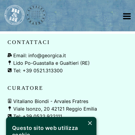
CONTATTACI
Email: info@georgica.it
Lido Po-Guastalla e Gualtieri (RE)
Tel: +39 0521.313300
CURATORE
Vitaliano Biondi - Arvales Fratres
Viale Isonzo, 20 42121 Reggio Emilia
Tel: +39 0522.922111
×
Questo sito web utilizza
E' UN EVENTO DI
cookie