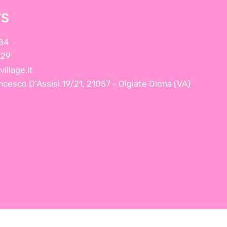
TS
84
229
illage.it
ncesco D’Assisi 19/21, 21057 - Olgiate Olona (VA)