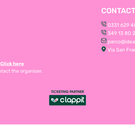
CONTAC
0331 629 4
349 13 80 
parco@ideav
Via San Fra
s
Click here
ntact the
organizer
.