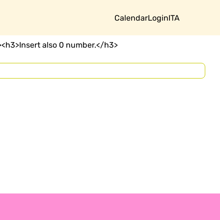
Calendar
Login
ITA
><h3>Insert also 0 number.</h3>