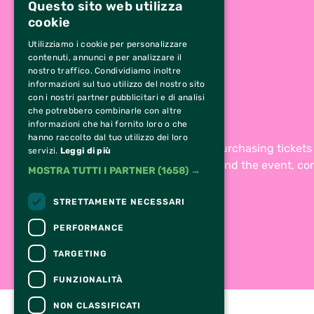
Questo sito web utilizza
cookie
Utilizziamo i cookie per personalizzare
contenuti, annunci e per analizzare il
nostro traffico. Condividiamo inoltre
informazioni sul tuo utilizzo del nostro sito
con i nostri partner pubblicitari e di analisi
che potrebbero combinarle con altre
informazioni che hai fornito loro o che
hanno raccolto dal tuo utilizzo dei loro
For information and support in purchasing ticket
servizi.
Leggi di più
For information on the program and the event, co
MOSTRA TUTTI I PARTNER
(1658) →
Accessibility statement
STRETTAMENTE NECESSARI
PERFORMANCE
TARGETING
FUNZIONALITÀ
NON CLASSIFICATI