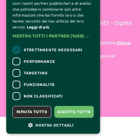
con i nostri partner pubblicitari e di analisi
349 13 80 229
che potrebbero combinarle con altre
parco@ideavillage.it
informazioni che hai fornito loro o che
hanno raccolto dal tuo utilizzo dei loro
Via San Francesco D’Assisi 19/21, 21057 - Olgiate
servizi.
Leggi di più
Olona (VA)
MOSTRA TUTTI I PARTNER
(1658) →
Per informazioni e supporto all'acquisto della biglietteria
Clicca
qui
STRETTAMENTE NECESSARI
Per informazioni sul programma e l'evento, rivolgersi all'
PERFORMANCE
organizzatore
.
Dichiarazione di accessibilità
TARGETING
FUNZIONALITÀ
NON CLASSIFICATI
RIFIUTA TUTTO
ACCETTA TUTTO
MOSTRA DETTAGLI