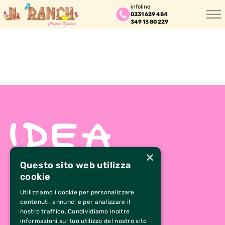
infoline
0331 629 484
349 13 80 229
×
Questo sito web utilizza
cookie
Utilizziamo i cookie per personalizzare
CONTATTI
contenuti, annunci e per analizzare il
nostro traffico. Condividiamo inoltre
0331 629 484
informazioni sul tuo utilizzo del nostro sito