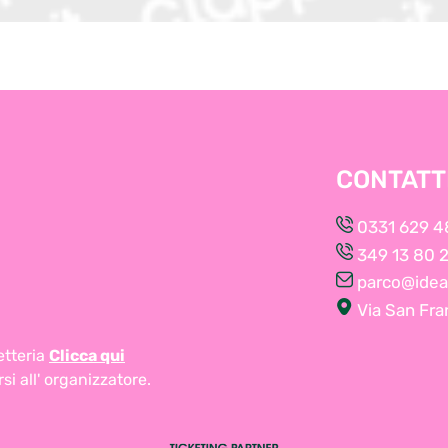
CONTATT
0331 629 4
349 13 80 
parco@ideav
Via San Fra
etteria
Clicca qui
si all'
organizzatore
.