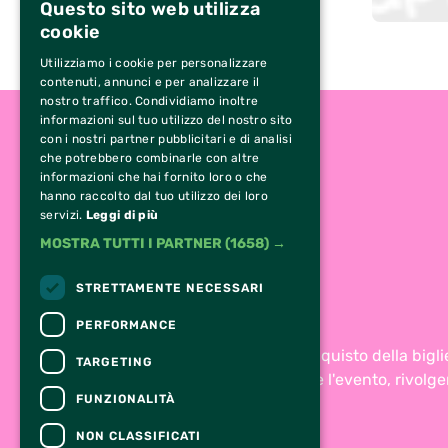
Questo sito web utilizza
cookie
Utilizziamo i cookie per personalizzare
contenuti, annunci e per analizzare il
nostro traffico. Condividiamo inoltre
informazioni sul tuo utilizzo del nostro sito
con i nostri partner pubblicitari e di analisi
che potrebbero combinarle con altre
informazioni che hai fornito loro o che
hanno raccolto dal tuo utilizzo dei loro
servizi.
Leggi di più
MOSTRA TUTTI I PARTNER
(1658) →
STRETTAMENTE NECESSARI
PERFORMANCE
Per informazioni e supporto all'acquisto della bigli
TARGETING
Per informazioni sul programma e l'evento, rivolger
FUNZIONALITÀ
Dichiarazione di accessibilità
NON CLASSIFICATI