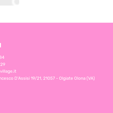
I
84
229
illage.it
ncesco D’Assisi 19/21, 21057 - Olgiate Olona (VA)