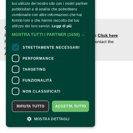
tuo utilizzo del nostro sito con i nostri partner
pubblicitari e di analisi che potrebbero
combinarle con altre informazioni che hai
fornito loro o che hanno raccolto dal tuo
utilizzo dei loro servizi.
Leggi di più
CONTACTS
MOSTRA TUTTI I PARTNER
(1658) →
For information and support in purchasing tickets
Click here
For information on the program and the event, contact the
STRETTAMENTE NECESSARI
organizer
.
Accessibility statement
PERFORMANCE
TARGETING
FUNZIONALITÀ
NON CLASSIFICATI
RIFIUTA TUTTO
ACCETTA TUTTO
MOSTRA DETTAGLI