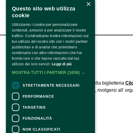
×
Questo sito web utilizza
cookie
Utilizziamo i cookie per personalizzare
contenuti, annunci e per analizzare il nostro
traffico. Condividiamo inoltre informazioni sul
tuo utilizzo del nostro sito con i nostri partner
Instagram
pubblicitari e di analisi che potrebbero
Contatti
combinarle con altre informazioni che hai
info@langhephotofestival.com
fornito loro o che hanno raccolto dal tuo
utilizzo dei loro servizi.
Leggi di più
MOSTRA TUTTI I PARTNER
(1658) →
CONTATTI
Per informazioni e supporto all'acquisto della biglietteria
Cli
STRETTAMENTE NECESSARI
Per informazioni sul programma e l'evento, rivolgersi all'
org
Dichiarazione di accessibilità
PERFORMANCE
TARGETING
FUNZIONALITÀ
NON CLASSIFICATI