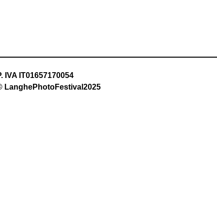
P. IVA IT01657170054
© LanghePhotoFestival2025 