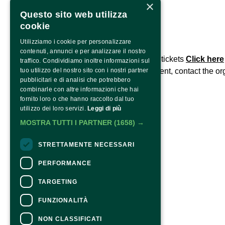
×
Contatti
info@langhephotofestival.com
Questo sito web utilizza
cookie
Utilizziamo i cookie per personalizzare
CONTACTS
contenuti, annunci e per analizzare il nostro
For information and support in purchasing tickets
Click here
traffico. Condividiamo inoltre informazioni sul
For information on the program and the event, contact the
tuo utilizzo del nostro sito con i nostri partner
or
pubblicitari e di analisi che potrebbero
Accessibility statement
combinarle con altre informazioni che hai
fornito loro o che hanno raccolto dal tuo
utilizzo dei loro servizi.
Leggi di più
MOSTRA TUTTI I PARTNER
(1658) →
STRETTAMENTE NECESSARI
PERFORMANCE
TARGETING
FUNZIONALITÀ
NON CLASSIFICATI