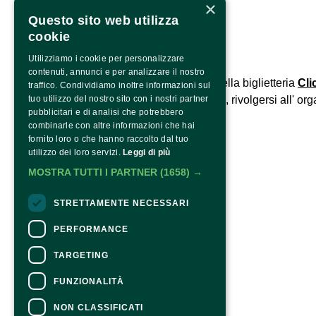
×
Contatti
info@langhephotofestival.com
Questo sito web utilizza
cookie
Utilizziamo i cookie per personalizzare
CONTATTI
contenuti, annunci e per analizzare il nostro
Per informazioni e supporto all'acquisto della biglietteria
Cli
traffico. Condividiamo inoltre informazioni sul
Per informazioni sul programma e l'evento, rivolgersi all'
tuo utilizzo del nostro sito con i nostri partner
org
pubblicitari e di analisi che potrebbero
Dichiarazione di accessibilità
combinarle con altre informazioni che hai
fornito loro o che hanno raccolto dal tuo
utilizzo dei loro servizi.
Leggi di più
MOSTRA TUTTI I PARTNER
(1658) →
STRETTAMENTE NECESSARI
PERFORMANCE
TARGETING
FUNZIONALITÀ
NON CLASSIFICATI