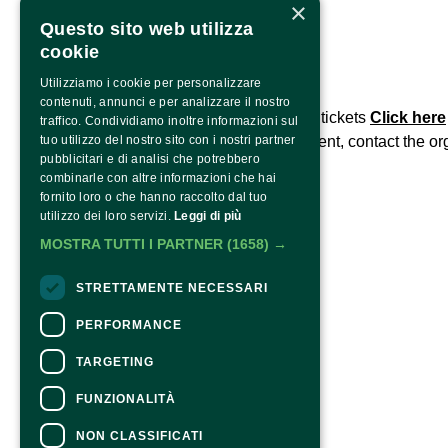
×
Contatti
info@langhephotofestival.com
Questo sito web utilizza
cookie
Utilizziamo i cookie per personalizzare
CONTACTS
contenuti, annunci e per analizzare il nostro
For information and support in purchasing tickets
Click here
traffico. Condividiamo inoltre informazioni sul
For information on the program and the event, contact the
tuo utilizzo del nostro sito con i nostri partner
or
pubblicitari e di analisi che potrebbero
Accessibility statement
combinarle con altre informazioni che hai
fornito loro o che hanno raccolto dal tuo
utilizzo dei loro servizi.
Leggi di più
MOSTRA TUTTI I PARTNER
(1658) →
STRETTAMENTE NECESSARI
PERFORMANCE
TARGETING
FUNZIONALITÀ
NON CLASSIFICATI