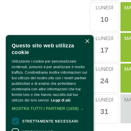
MA
LUNEDÌ
10
MA
LUNEDÌ
×
Questo sito web utilizza
17
cookie
Utilizziamo i cookie per personalizzare
contenuti, annunci e per analizzare il nostro
MA
LUNEDÌ
traffico. Condividiamo inoltre informazioni sul
tuo utilizzo del nostro sito con i nostri partner
24
pubblicitari e di analisi che potrebbero
combinarle con altre informazioni che hai
fornito loro o che hanno raccolto dal tuo
MA
LUNEDÌ
utilizzo dei loro servizi.
Leggi di più
MOSTRA TUTTI I PARTNER
(1658) →
31
STRETTAMENTE NECESSARI