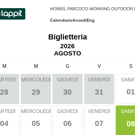
HOME
IL PARCO
CO-WORKING OUTDOOR 
Calendario
Accedi
Eng
Biglietteria
2026
AGOSTO
M
M
G
V
S
RTEDÌ
MERCOLEDÌ
GIOVEDÌ
VENERDÌ
SABA
01
28
29
30
31
SABA
RTEDÌ
MERCOLEDÌ
GIOVEDÌ
VENERDÌ
04
05
06
07
08