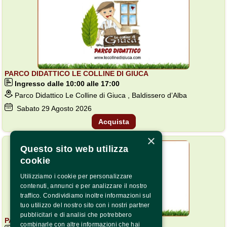
PARCO DIDATTICO LE COLLINE DI GIUCA
Ingresso dalle 10:00 alle 17:00
Parco Didattico Le Colline di Giuca , Baldissero d’Alba
Sabato
29
Agosto 2026
Acquista
×
BASSA DISPONIBILITÀ
Questo sito web utilizza
cookie
Utilizziamo i cookie per personalizzare
contenuti, annunci e per analizzare il nostro
traffico. Condividiamo inoltre informazioni sul
tuo utilizzo del nostro sito con i nostri partner
pubblicitari e di analisi che potrebbero
PARCO DIDATTICO LE COLLINE DI GIUCA
combinarle con altre informazioni che hai