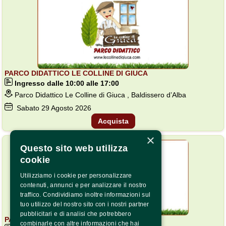
PARCO DIDATTICO LE COLLINE DI GIUCA
Ingresso dalle 10:00 alle 17:00
Parco Didattico Le Colline di Giuca , Baldissero d’Alba
Sabato
29
Agosto 2026
Acquista
×
BASSA DISPONIBILITÀ
Questo sito web utilizza
cookie
Utilizziamo i cookie per personalizzare
contenuti, annunci e per analizzare il nostro
traffico. Condividiamo inoltre informazioni sul
tuo utilizzo del nostro sito con i nostri partner
pubblicitari e di analisi che potrebbero
PARCO DIDATTICO LE COLLINE DI GIUCA
combinarle con altre informazioni che hai