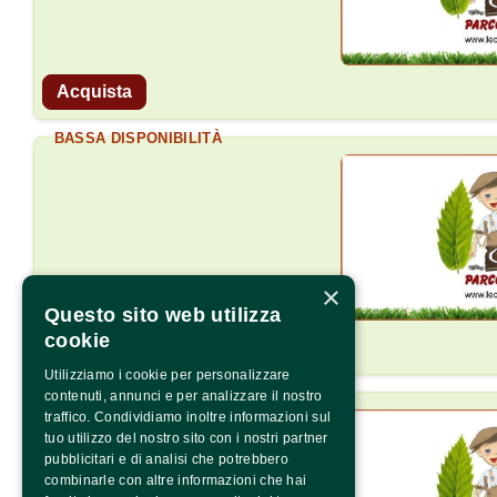
Acquista
BASSA DISPONIBILITÀ
×
Questo sito web utilizza
cookie
Acquista
Utilizziamo i cookie per personalizzare
BASSA DISPONIBILITÀ
contenuti, annunci e per analizzare il nostro
traffico. Condividiamo inoltre informazioni sul
tuo utilizzo del nostro sito con i nostri partner
pubblicitari e di analisi che potrebbero
combinarle con altre informazioni che hai