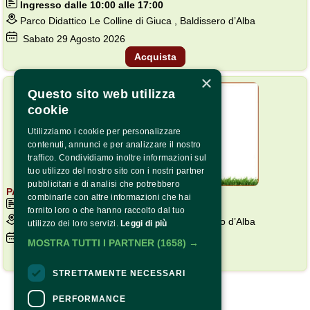
Ingresso dalle 10:00 alle 17:00
Parco Didattico Le Colline di Giuca , Baldissero d’Alba
Sabato
29
Agosto 2026
Acquista
×
BASSA DISPONIBILITÀ
Questo sito web utilizza
cookie
Utilizziamo i cookie per personalizzare
contenuti, annunci e per analizzare il nostro
traffico. Condividiamo inoltre informazioni sul
tuo utilizzo del nostro sito con i nostri partner
pubblicitari e di analisi che potrebbero
PARCO DIDATTICO LE COLLINE DI GIUCA
combinarle con altre informazioni che hai
Ingresso dalle 10:00 alle 17:00
fornito loro o che hanno raccolto dal tuo
Parco Didattico Le Colline di Giuca , Baldissero d’Alba
utilizzo dei loro servizi.
Leggi di più
Domenica
30
Agosto 2026
MOSTRA TUTTI I PARTNER
(1658) →
Acquista
STRETTAMENTE NECESSARI
Copyright © 2022 – P.Iva 03561980040
PERFORMANCE