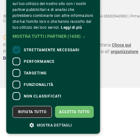
sul tuo utilizzo del nostro sito con i nostri
partner pubblicitari e di analisi che
potrebbero combinarle con altre informazioni
©2022 Fondazione Pime Onlus C.F. 97486040153 e P.IVA 06630940960 | Pime
C.F. 00889190153
che hai fornito loro o che hanno raccolto dal
tuo utilizzo dei loro servizi.
Leggi di più
CONTATTI
MOSTRA TUTTI I PARTNER
(1658) →
Per informazioni e supporto all'acquisto della biglietteria
Clicca qui
STRETTAMENTE NECESSARI
Per informazioni sul programma e l'evento, rivolgersi all'
organizzatore
.
Dichiarazione di accessibilità
PERFORMANCE
TARGETING
FUNZIONALITÀ
NON CLASSIFICATI
RIFIUTA TUTTO
ACCETTA TUTTO
MOSTRA DETTAGLI