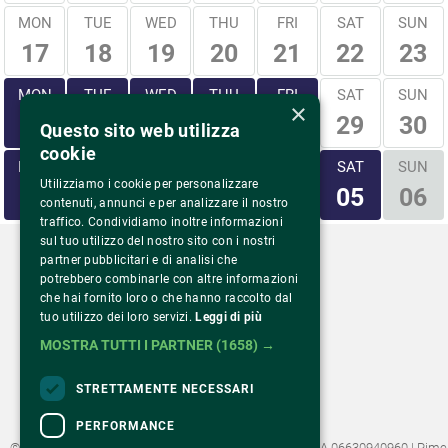
MON
TUE
WED
THU
FRI
SAT
SUN
17
18
19
20
21
22
23
MON
TUE
WED
THU
FRI
SAT
SUN
×
29
30
24
25
26
27
28
Questo sito web utilizza
cookie
MON
TUE
WED
THU
FRI
SAT
SUN
Utilizziamo i cookie per personalizzare
31
01
02
03
04
05
06
contenuti, annunci e per analizzare il nostro
traffico. Condividiamo inoltre informazioni
sul tuo utilizzo del nostro sito con i nostri
partner pubblicitari e di analisi che
potrebbero combinarle con altre informazioni
che hai fornito loro o che hanno raccolto dal
tuo utilizzo dei loro servizi.
Leggi di più
Via Monte Rosa 81
20149 Milano – Italia
MOSTRA TUTTI I PARTNER
(1658) →
Tel.
02 43 822 379
STRETTAMENTE NECESSARI
PERFORMANCE
©2022 Fondazione Pime Onlus C.F. 97486040153 e P.IVA 06630940960 | Pime