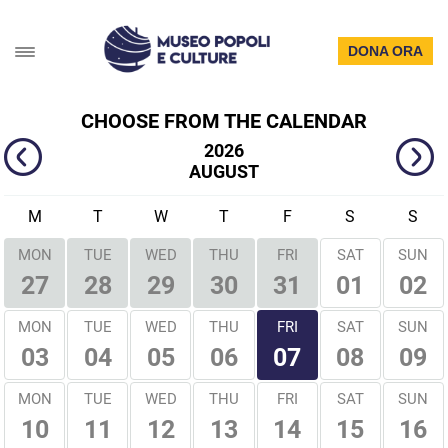
DONA ORA
CHOOSE FROM THE CALENDAR
2026
AUGUST
M
T
W
T
F
S
S
MON
TUE
WED
THU
FRI
SAT
SUN
01
02
27
28
29
30
31
FRI
MON
TUE
WED
THU
SAT
SUN
03
04
05
06
08
09
07
MON
TUE
WED
THU
FRI
SAT
SUN
10
11
12
13
14
15
16