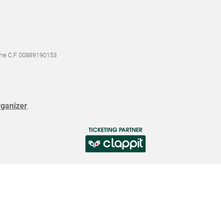
me C.F. 00889190153
e
rganizer
.