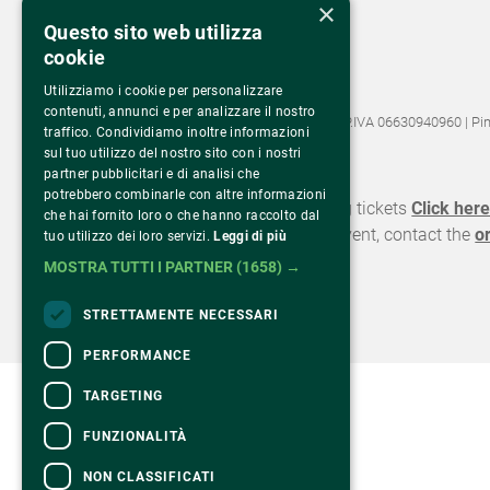
×
Via Monte Rosa 81
Questo sito web utilizza
20149 Milano – Italia
cookie
Tel.
02 43 822 379
Utilizziamo i cookie per personalizzare
contenuti, annunci e per analizzare il nostro
©2022 Fondazione Pime Onlus C.F. 97486040153 e P.IVA 06630940960 | Pi
traffico. Condividiamo inoltre informazioni
sul tuo utilizzo del nostro sito con i nostri
CONTACTS
partner pubblicitari e di analisi che
potrebbero combinarle con altre informazioni
For information and support in purchasing tickets
Click her
che hai fornito loro o che hanno raccolto dal
For information on the program and the event, contact the
o
tuo utilizzo dei loro servizi.
Leggi di più
Accessibility statement
MOSTRA TUTTI I PARTNER
(1658) →
STRETTAMENTE NECESSARI
PERFORMANCE
TARGETING
FUNZIONALITÀ
NON CLASSIFICATI