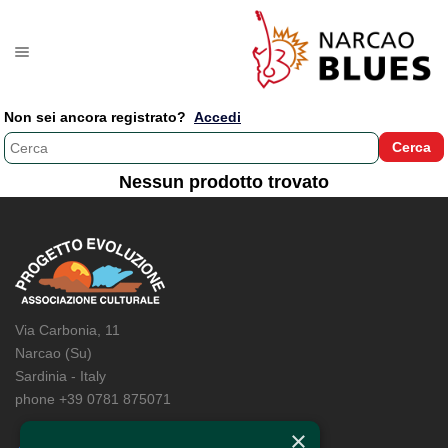
Non sei ancora registrato?
Accedi
Nessun prodotto trovato
Via Carbonia, 11
Narcao (Su)
Sardinia - Italy
phone +39 0781 875071
×