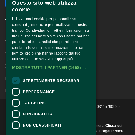
Questo sito web utilizza
cookie
LINKS
Utilizziamo i cookie per personalizzare
contenuti, annunci e per analizzare il nostro
Home
traffico. Condividiamo inoltre informazioni sul
tuo utilizzo del nostro sito con i nostri partner
Festival Story
pubblicitari e di analisi che potrebbero
combinarle con altre informazioni che hai
fornito loro o che hanno raccolto dal tuo
Gospel Story
utilizzo dei loro servizi.
Leggi di più
Contatti
MOSTRA TUTTI I PARTNER
(1658) →
Territorio
STRETTAMENTE NECESSARI
Trasparenza
PERFORMANCE
TARGETING
2022 © Ass. Culturale Progetto Evoluzione - P.IVA 03115790929 
FUNZIONALITÀ
CONTATTI
NON CLASSIFICATI
Per informazioni e supporto all'acquisto della biglietteria
Clicca qui
Per informazioni sul programma e l'evento, rivolgersi all'
organizzatore
.