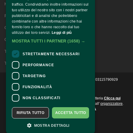
Home
traffico. Condividiamo inoltre informazioni sul
tuo utilizzo del nostro sito con i nostri partner
Festival Story
pubblicitari e di analisi che potrebbero
combinarle con altre informazioni che hai
fornito loro o che hanno raccolto dal tuo
Gospel Story
utilizzo dei loro servizi.
Leggi di più
Contatti
MOSTRA TUTTI I PARTNER
(1658) →
Territorio
STRETTAMENTE NECESSARI
Trasparenza
PERFORMANCE
TARGETING
2022 © Ass. Culturale Progetto Evoluzione - P.IVA 03115790929 
FUNZIONALITÀ
CONTATTI
NON CLASSIFICATI
Per informazioni e supporto all'acquisto della biglietteria
Clicca qui
Per informazioni sul programma e l'evento, rivolgersi all'
organizzatore
.
Dichiarazione di accessibilità
RIFIUTA TUTTO
ACCETTA TUTTO
MOSTRA DETTAGLI