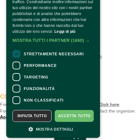
traffico. Condividiamo inoltre informazioni sul
tuo utilizzo del nostro sito con i nostri partner
pubblicitari e di analisi che potrebbero
combinarle con altre informazioni che hai
fornito loro o che hanno raccolto dal tuo
utilizzo dei loro servizi.
Leggi di più
BI&BI Eventi
tel. 0521 313300
MOSTRA TUTTI I PARTNER
(1660) →
fax 0521 521524
info@nelsegnodelgiglio.it
STRETTAMENTE NECESSARI
https://www.nelsegnodelgiglio.it
PERFORMANCE
TARGETING
FUNZIONALITÀ
CONTACTS
NON CLASSIFICATI
For information and support in purchasing tickets
Click here
For information on the program and the event, contact the
organizer
.
RIFIUTA TUTTO
ACCETTA TUTTO
Accessibility statement
MOSTRA DETTAGLI